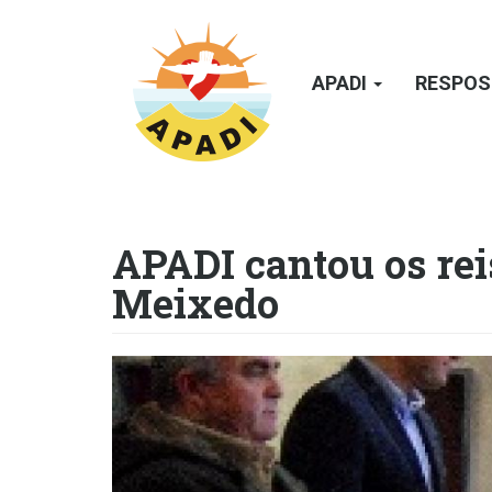
Passar
para
o
APADI
RESPOS
conteúdo
principal
APADI cantou os rei
Meixedo