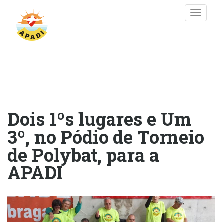
Passar
Toggle
para
naviga
o
conteúdo
principal
Dois 1ºs lugares e Um
3º, no Pódio de Torneio
de Polybat, para a
APADI