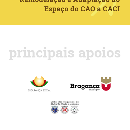
Espaço do CAO a CACI
principais apoios