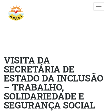
Passar
Toggle
para
naviga
o
conteúdo
principal
VISITA DA
SECRETÁRIA DE
ESTADO DA INCLUSÃO
– TRABALHO,
SOLIDARIEDADE E
SEGURANÇA SOCIAL