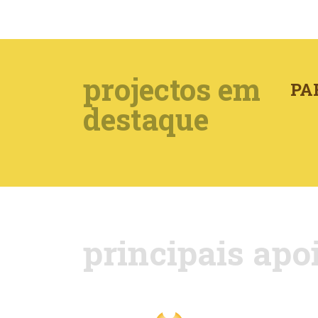
projectos em
PA
destaque
principais apo