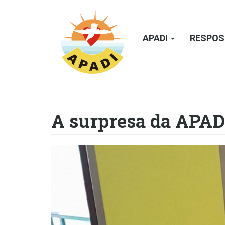
Passar
para
o
APADI
RESPOS
conteúdo
principal
A surpresa da APADI