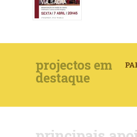
projectos em
PA
destaque
principais apo