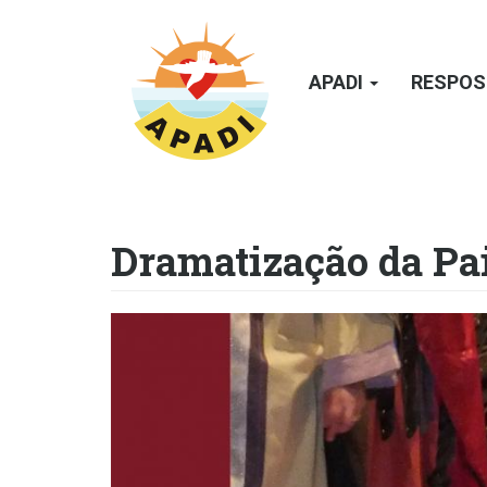
Passar
para
o
APADI
RESPOS
conteúdo
principal
Dramatização da Pai