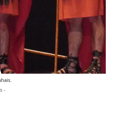
hais.
s -