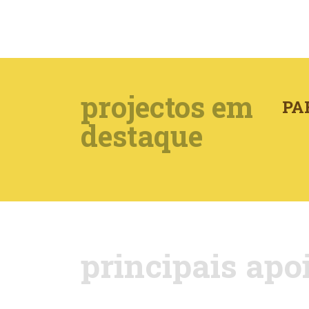
projectos em
PA
destaque
principais apo