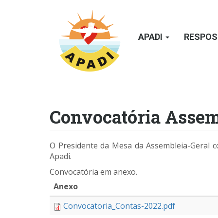
Passar
para
o
APADI
RESPOS
conteúdo
principal
Convocatória Assem
O Presidente da Mesa da Assembleia-Geral co
Apadi.
Convocatória em anexo.
Anexo
Convocatoria_Contas-2022.pdf