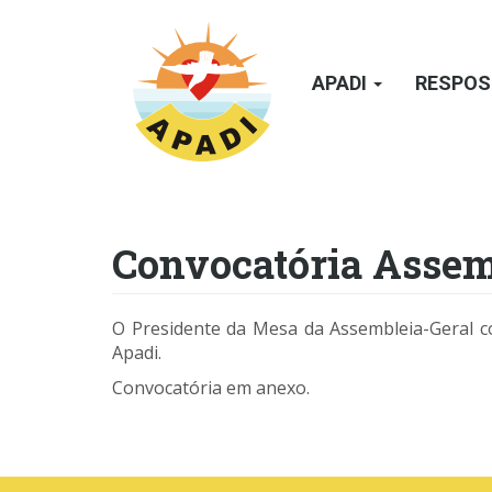
Passar
para
o
APADI
RESPOS
conteúdo
principal
Convocatória Assem
O Presidente da Mesa da Assembleia-Geral co
Apadi.
Convocatória em anexo.