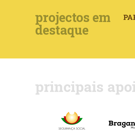
projectos em
PA
destaque
principais apo