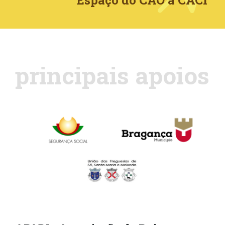
Espaço do CAO a CACI
principais apoios