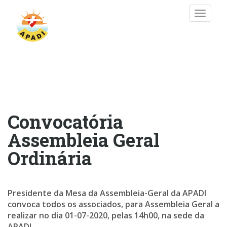
Passar
Toggle
para
naviga
o
conteúdo
principal
Convocatória
Assembleia Geral
Ordinária
Presidente da Mesa da Assembleia-Geral da APADI
convoca todos os associados, para Assembleia Geral a
realizar no dia 01-07-2020, pelas 14h00, na sede da
APADI.