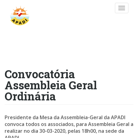
Passar
Toggle
para
naviga
o
conteúdo
principal
Convocatória
Assembleia Geral
Ordinária
Presidente da Mesa da Assembleia-Geral da APADI
convoca todos os associados, para Assembleia Geral a
realizar no dia 30-03-2020, pelas 18h00, na sede da
APADI.