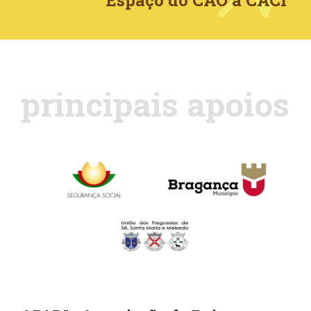
Espaço do CAO a CACI
principais apoios