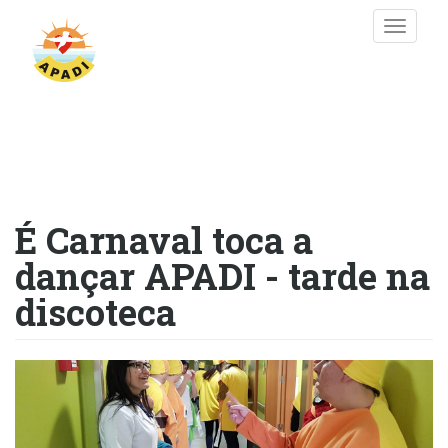
Passar
Toggle
para
naviga
o
conteúdo
principal
É Carnaval toca a
dançar APADI - tarde na
discoteca