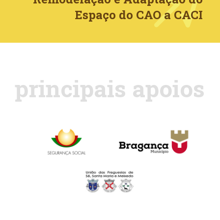
Espaço do CAO a CACI
principais apoios